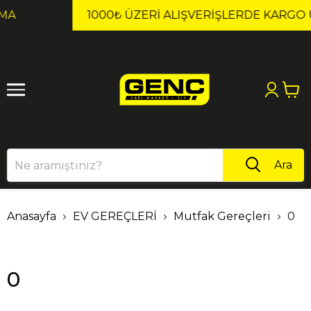
1
2
1000₺ ÜZERI ALIŞVERIŞLERDE KARGO ÜCRETSİZ!
Ara
Anasayfa
EV GEREÇLERİ
Mutfak Gereçleri
0
0