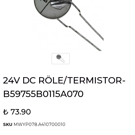
24V DC RÖLE/TERMISTOR-
B59755B0115A070
₺ 73.90
SKU
MWYP078.A410700010