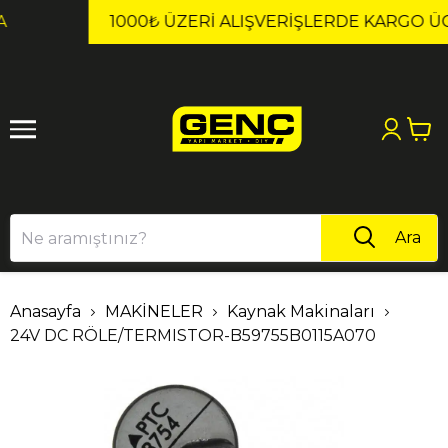
1
2
1000₺ ÜZERI ALIŞVERIŞLERDE KARGO ÜCRETSİZ!
Ara
Anasayfa
MAKİNELER
Kaynak Makinaları
24V DC RÖLE/TERMISTOR-B59755B0115A070