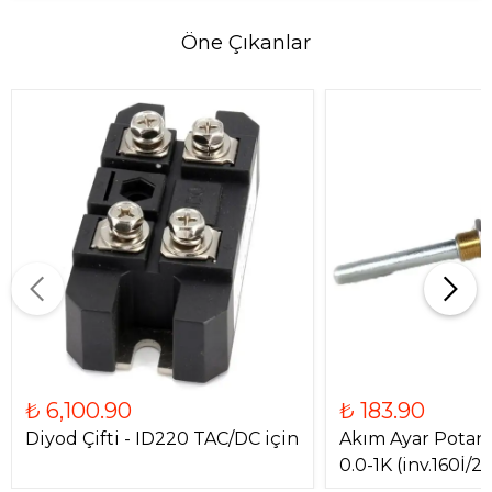
Öne Çıkanlar
₺ 6,100.90
₺ 183.90
Diyod Çifti - ID220 TAC/DC için
Akım Ayar Potan
0.0-1K (inv.160İ/