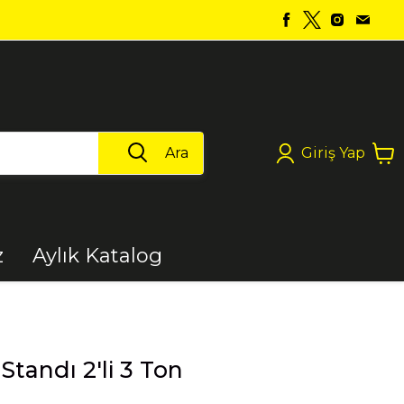
Ara
Giriş Yap
z
Aylık Katalog
Boya
 Standı 2'li 3 Ton
Elektrikli Aletler