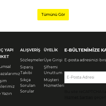
Tümünü Gör
E-BÜLTENİMİZE 
Ç YAPI
ALIŞVERİŞ
ÜYELİK
RKET
Sözleşmeler
Üye Girişi
E-posta adresinizi bır
umsal
Sipariş
Şİfremi
Takibi
Unuttum
azalarımız
E-Posta Adresi
Sıkça
Müşteri
işim
Sorulan
Hizmetleri
ilerimiz
Sorular
Bu site reCAPTCHA t
e Yazın
Hizmet Şartları
geçerl