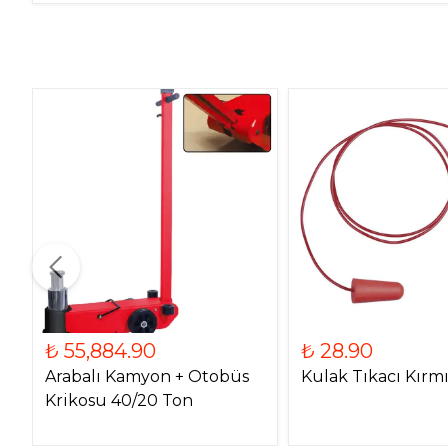
₺ 55,884.90
₺ 28.90
Arabalı Kamyon + Otobüs
Kulak Tıkacı Kırmız
Krikosu 40/20 Ton