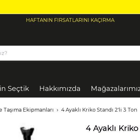
çin Seçtik
Hakkımızda
Mağazalarımı
Bahçe
Banyo
e Taşıma Ekipmanları
4 Ayaklı Kriko Standı 2'li 3 Ton
4 Ayaklı Kriko
El Aletleri
Elektrik
Malzemeleri