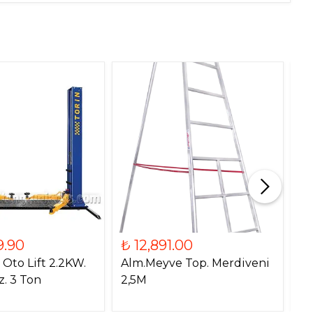
9.90
₺ 12,891.00
₺
Oto Lift 2.2KW.
Alm.Meyve Top. Merdiveni
Ma
z. 3 Ton
2,5M
A
El