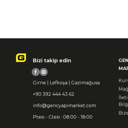
Bizi takip edin
GEN
MA
Kur
Girne | Lefkoşa | Gazimağusa
Mağ
+90 392 444 43 62
İlet
Bilg
info@gencyapimarket.com
Biz
Ptesi - Ctesi : 08:00 - 18:00