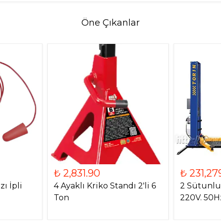
Öne Çıkanlar
₺ 2,831.90
₺ 231,27
ı İpli
4 Ayaklı Kriko Standı 2'li 6
2 Sütunlu 
Ton
220V. 50H