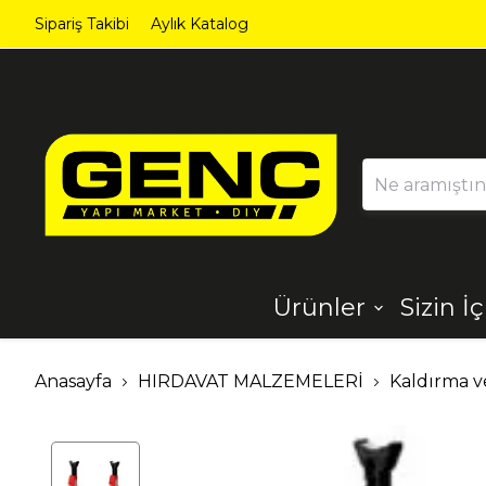
Sipariş Takibi
Aylık Katalog
HAFTANIN FIRSATLARINI KAÇIRMA
Ürünler
Sizin İ
Ahşap
Aydınlatma
Anasayfa
HIRDAVAT MALZEMELERİ
Kaldırma v
Dekorasyon
Demir Çelik
Ürünleri