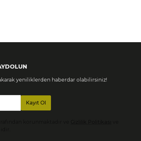
KAYDOLUN
akarak yeniliklerden haberdar olabilirsiniz!
Kayıt Ol
arafından korunmaktadır ve
Gizlilik Politikası
ve
idir.