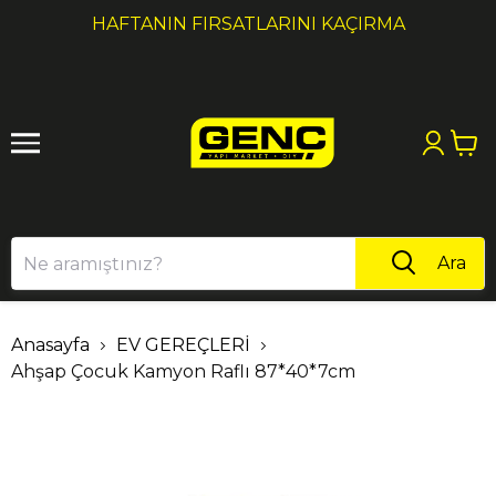
1
2
HAFTANIN FIRSATLARINI KAÇIRMA
Ara
Anasayfa
EV GEREÇLERİ
Ahşap Çocuk Kamyon Raflı 87*40*7cm