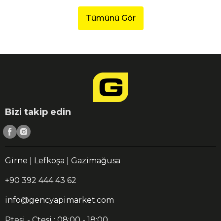
Tümünü Gör
Bizi takip edin
Girne | Lefkoşa | Gazimağusa
+90 392 444 43 62
info@gencyapimarket.com
Ptesi - Ctesi : 08:00 - 18:00