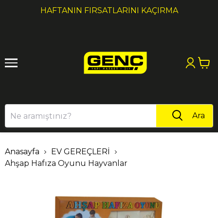
1
2
HAFTANIN FIRSATLARINI KAÇIRMA
Ara
Anasayfa
EV GEREÇLERİ
Ahşap Hafıza Oyunu Hayvanlar