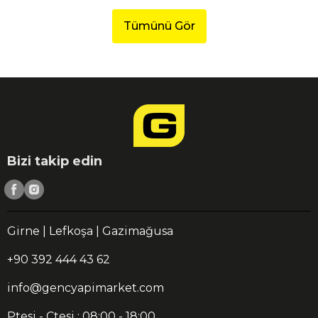
Tümünü Gör
Bizi takip edin
Girne | Lefkoşa | Gazimağusa
+90 392 444 43 62
info@gencyapimarket.com
Ptesi - Ctesi : 08:00 - 18:00