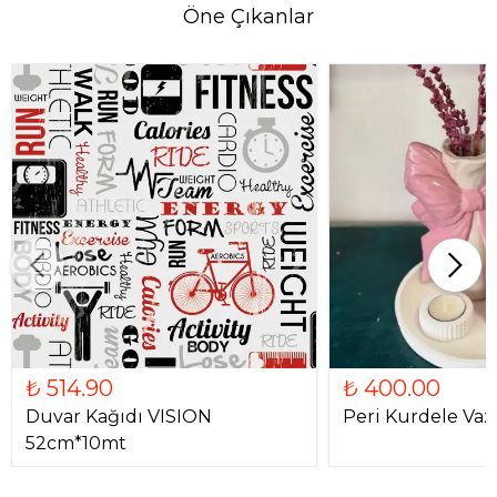
Öne Çıkanlar
₺ 514.90
₺ 400.00
Duvar Kağıdı VISION
Peri Kurdele Vaz
52cm*10mt