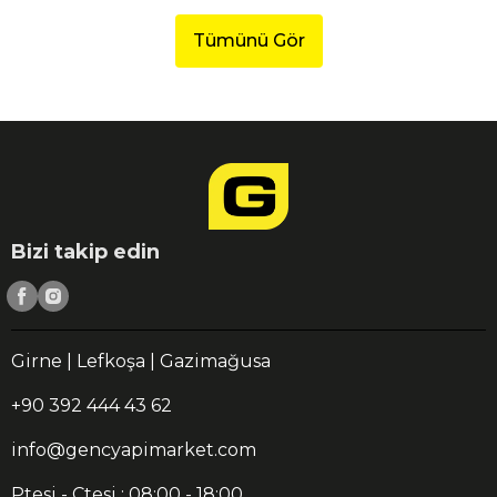
Tümünü Gör
Bizi takip edin
Girne | Lefkoşa | Gazimağusa
+90 392 444 43 62
info@gencyapimarket.com
Ptesi - Ctesi : 08:00 - 18:00