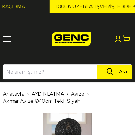
1
2
1000₺ ÜZERI ALIŞVERIŞLERDE KARGO ÜCRETSİZ!
Ara
Anasayfa
AYDINLATMA
Avize
Akmar Avize Ø40cm Tekli Siyah