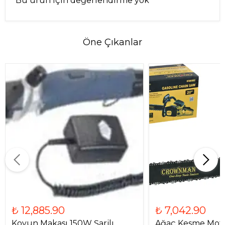
Bu ürün için değerlendirme yok
Öne Çıkanlar
₺ 12,885.90
₺ 7,042.90
Koyun Makası 150W Şarjlı
Ağaç Kesme Moto