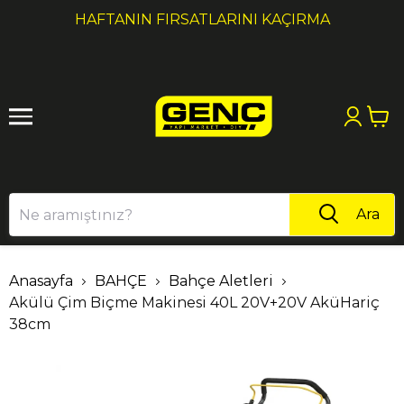
1
2
HAFTANIN FIRSATLARINI KAÇIRMA
Ara
Anasayfa
BAHÇE
Bahçe Aletleri
Akülü Çim Biçme Makinesi 40L 20V+20V AküHariç
38cm