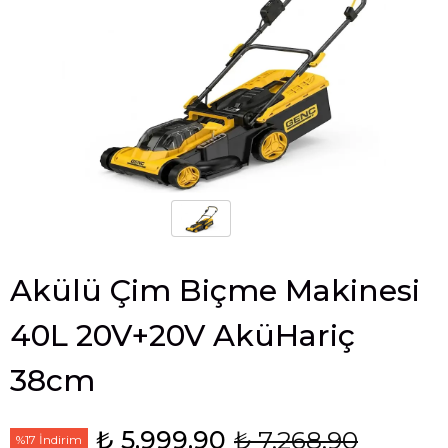
Akülü Çim Biçme Makinesi
40L 20V+20V AküHariç
38cm
₺ 5,999.90
₺ 7,268.90
%17 İndirim