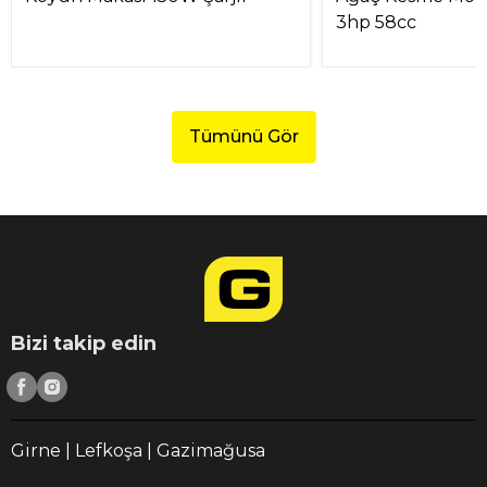
3hp 58cc
Tümünü Gör
Bizi takip edin
Girne | Lefkoşa | Gazimağusa