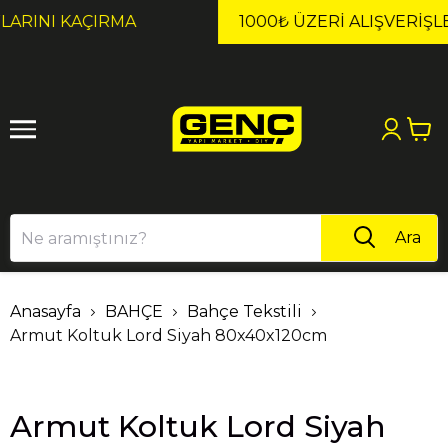
1
2
1000₺ ÜZERI ALIŞVERIŞLERDE KARGO ÜCRETSİZ!
Ara
Anasayfa
BAHÇE
Bahçe Tekstili
Armut Koltuk Lord Siyah 80x40x120cm
Armut Koltuk Lord Siyah