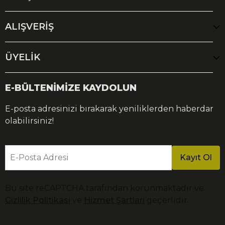
ALIŞVERİŞ
ÜYELİK
E-BÜLTENİMİZE KAYDOLUN
E-posta adresinizi bırakarak yeniliklerden haberdar
olabilirsiniz!
E-Posta Adresi
Kayıt Ol
Bu site reCAPTCHA tarafından korunmaktadır ve
Gizlilik Politikası
ve
Hizmet Şartları
geçerlidir.