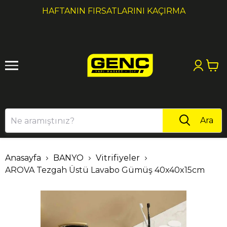
1
2
HAFTANIN FIRSATLARINI KAÇIRMA
Ara
Anasayfa
BANYO
Vitrifiyeler
AROVA Tezgah Üstü Lavabo Gümüş 40x40x15cm