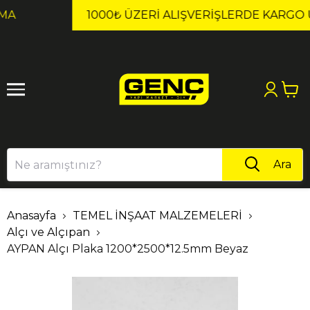
1
2
1000₺ ÜZERI ALIŞVERIŞLERDE KARGO ÜCRETSİZ!
Ara
Anasayfa
TEMEL İNŞAAT MALZEMELERİ
Alçı ve Alçıpan
AYPAN Alçı Plaka 1200*2500*12.5mm Beyaz