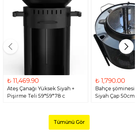
₺ 11,469.90
₺ 1,790.00
Ateş Çanağı Yüksek Siyah +
Bahçe şöminesi 
Pişirme Teli 59*59*78 c
Siyah Çap 50cm
Tümünü Gör