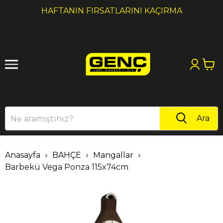
1
2
HAFTANIN FIRSATLARINI KAÇIRMA
Ara
Anasayfa
BAHÇE
Mangallar
Barbekü Vega Ponza 115x74cm