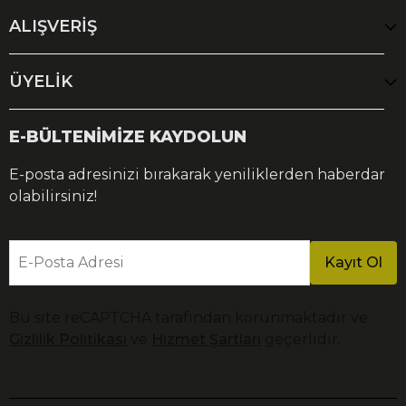
ALIŞVERİŞ
ÜYELİK
E-BÜLTENİMİZE KAYDOLUN
E-posta adresinizi bırakarak yeniliklerden haberdar
olabilirsiniz!
E-Posta Adresi
Kayıt Ol
Bu site reCAPTCHA tarafından korunmaktadır ve
Gizlilik Politikası
ve
Hizmet Şartları
geçerlidir.