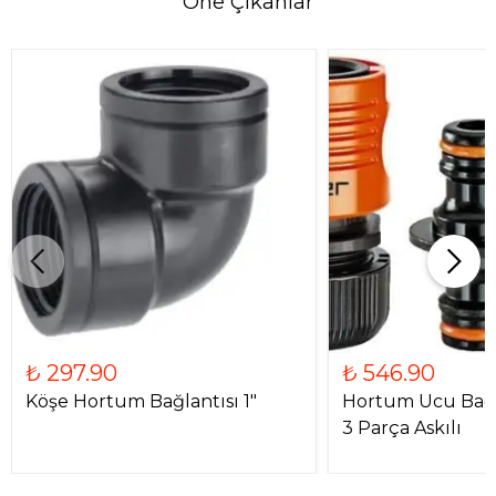
Öne Çıkanlar
₺ 297.90
₺ 546.90
Köşe Hortum Bağlantısı 1"
Hortum Ucu Bağl
3 Parça Askılı