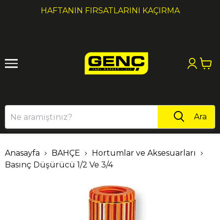
1
2
HAFTANIN FIRSATLARINI KAÇIRMA
Ara
Anasayfa
BAHÇE
Hortumlar ve Aksesuarları
Basınç Düşürücü 1/2 Ve 3/4