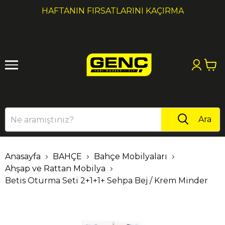
1
2
1000₺ ÜZERI ALIŞVERIŞLERDE KARGO ÜCRETSİZ!
Ara
Anasayfa
BAHÇE
Bahçe Mobilyaları
Ahşap ve Rattan Mobilya
Betis Oturma Seti 2+1+1+ Sehpa Bej / Krem Minder