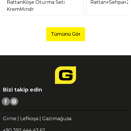
RattanKöşe Oturma Seti
Rattan+Sehpa+2
KremMindr
Tümünü Gör
Bizi takip edin
Girne | Lefkoşa | Gazimağusa
+90 392 444 43 62