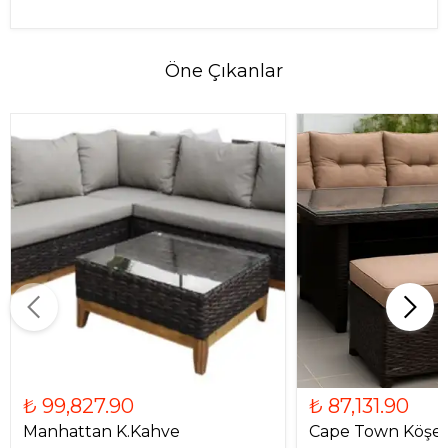
Öne Çıkanlar
₺ 99,827.90
₺ 87,131.90
Manhattan K.Kahve
Cape Town Köşe 