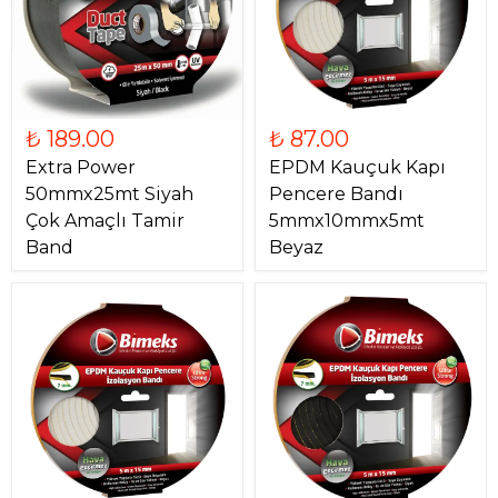
₺ 189.00
₺ 87.00
Extra Power
EPDM Kauçuk Kapı
50mmx25mt Siyah
Pencere Bandı
Çok Amaçlı Tamir
5mmx10mmx5mt
Band
Beyaz