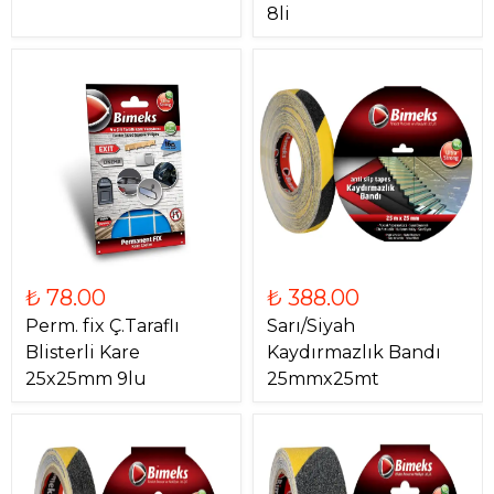
8li
₺ 78.00
₺ 388.00
Perm. fix Ç.Taraflı
Sarı/Siyah
Blisterli Kare
Kaydırmazlık Bandı
25x25mm 9lu
25mmx25mt