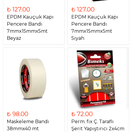
₺ 127.00
₺ 127.00
EPDM Kauçuk Kapı
EPDM Kauçuk Kapı
Pencere Bandı
Pencere Bandı
7mmx15mmx5mt
7mmx15mmx5mt
Beyaz
Siyah
₺ 98.00
₺ 72.00
Maskeleme Bandı
Perm. fix Ç. Taraflı
38mmx40 mt
Şerit Yapıştırıcı 2x4cm