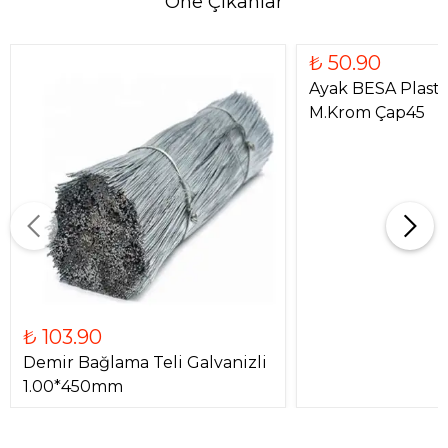
Öne Çıkanlar
₺ 50.90
Ayak BESA Plast
M.Krom Çap45
₺ 103.90
Demir Bağlama Teli Galvanizli
1.00*450mm