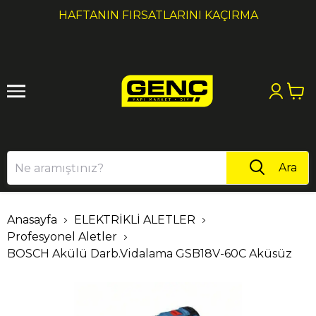
1
2
HAFTANIN FIRSATLARINI KAÇIRMA
Ara
Anasayfa
ELEKTRİKLİ ALETLER
Profesyonel Aletler
BOSCH Akülü Darb.Vidalama GSB18V-60C Aküsüz