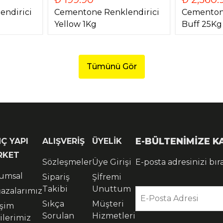
ndirici
Cementone Renklendirici
Cementone
Yellow 1Kg
Buff 25Kg
Tümünü Gör
E-BÜLTENİMİZE 
Ç YAPI
ALIŞVERİŞ
ÜYELİK
RKET
Sözleşmeler
Üye Girişi
E-posta adresinizi bır
umsal
Sipariş
Şİfremi
Takibi
Unuttum
azalarımız
E-Posta Adresi
Sıkça
Müşteri
işim
Sorulan
Hizmetleri
ilerimiz