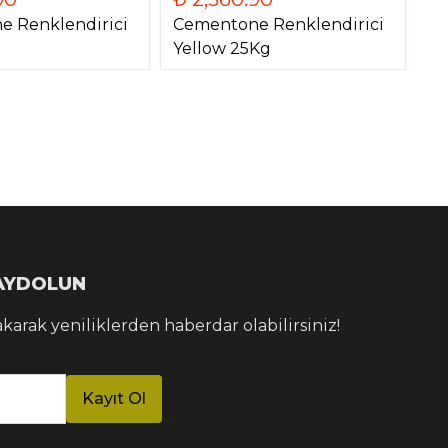
 Renklendirici
Cementone Renklendirici
Yellow 25Kg
KAYDOLUN
akarak yeniliklerden haberdar olabilirsiniz!
Kayıt Ol