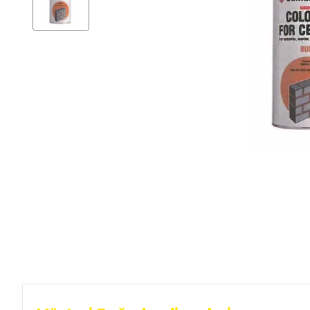
Ev Gereçleri
Hırdavat
Malzemeleri
Oto Aksesuar
Seramik
Yeni Ürün