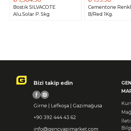
Bostik SILVACOTE
Cementone Renkle
Alu.Solar P. 5kg
B/Red 1Kg.
Bizi takip edin
GEN
MA
Kur
Girne | Lefkoşa | Gazimağusa
Mağ
+90 392 444 43 62
İlet
Bilg
info@gencyapimarket.com