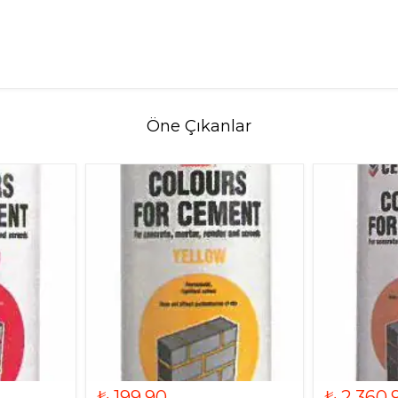
Öne Çıkanlar
₺ 199.90
₺ 2,360.