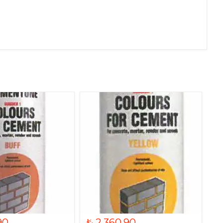
90
₺ 2,360.90