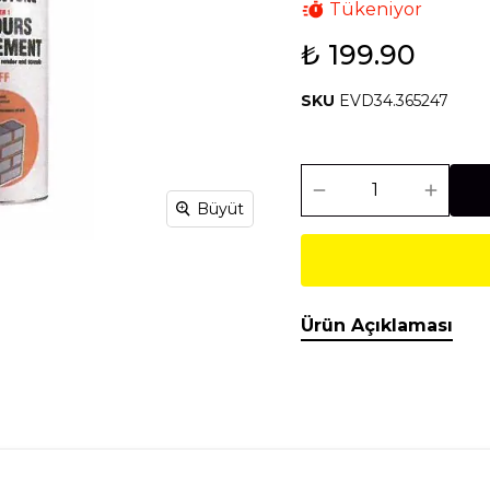
Tükeniyor
₺ 199.90
Isıtma Soğutma
Makineler
SKU
EVD34.365247
Temel İnşaat
Tesisat
Malzemeleri
Malzemeleri
Büyüt
Ürün Açıklaması