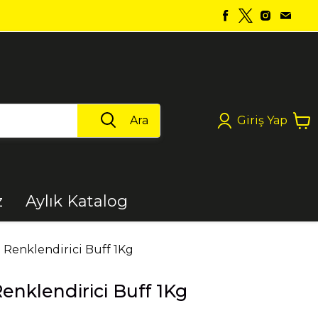
Ara
Giriş Yap
z
Aylık Katalog
Boya
Renklendirici Buff 1Kg
nklendirici Buff 1Kg
Elektrikli Aletler