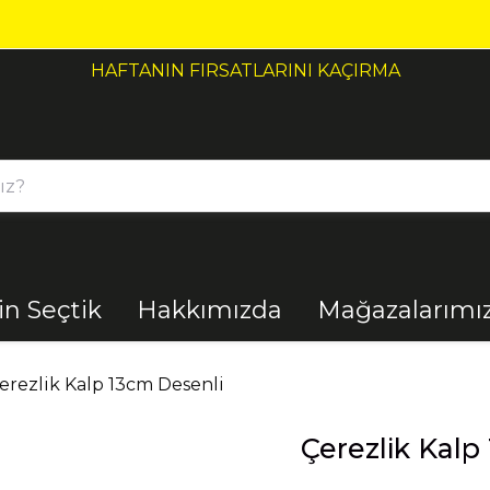
HAFTANIN FIRSATLARINI KAÇIRMA
çin Seçtik
Hakkımızda
Mağazalarımı
Bahçe
Banyo
erezlik Kalp 13cm Desenli
Çerezlik Kalp
El Aletleri
Elektrik
Malzemeleri