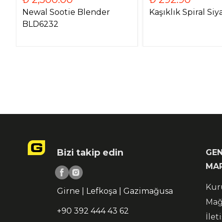
Newal Sootie Blender
Kaşıklık Spiral Siy
BLD6232
Bizi takip edin
GEN
MA
Kur
Girne | Lefkoşa | Gazimağusa
Mağ
+90 392 444 43 62
İlet