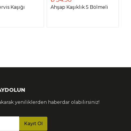
rvis Kaşığı
Ahşap Kaşıklık 5 Bölmeli
Ka
KAYDOLUN
akarak yeniliklerden haberdar olabilirsiniz!
Kayıt Ol