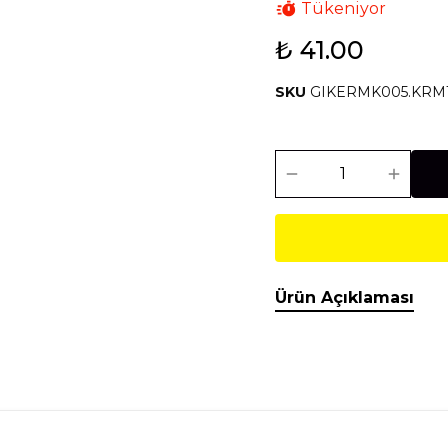
Tükeniyor
₺ 41.00
Isıtma Soğutma
Makineler
SKU
GIKERMK005.KRM
Temel İnşaat
Tesisat
Malzemeleri
Malzemeleri
Ürün Açıklaması