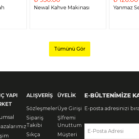
ah
Newal Kahve Makinası
Yanmaz Se
Tümünü Gör
E-BÜLTENİMİZE 
Ç YAPI
ALIŞVERİŞ
ÜYELİK
RKET
Sözleşmeler
Üye Girişi
E-posta adresinizi bır
umsal
Sipariş
Şİfremi
Takibi
Unuttum
azalarımız
E-Posta Adresi
Sıkça
Müşteri
işim