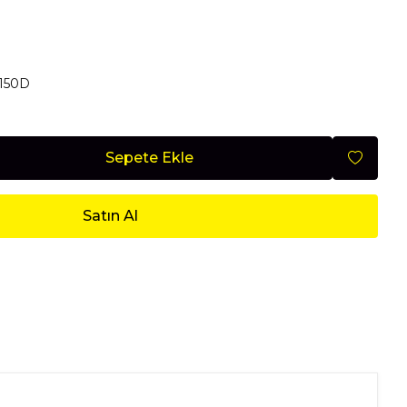
Mobilya
150D
Nisan 2026
Sepete Ekle
Satın Al