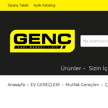
Sipariş Takibi
Aylık Katalog
Ürünler
Sizin İ
Ahşap
Aydınlatma
Anasayfa
EV GEREÇLERİ
Mutfak Gereçleri
Ç
Dekorasyon
Demir Çelik
Ürünleri