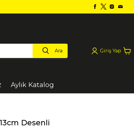
Ara
Giriş Yap
z
Aylık Katalog
Boya
 13cm Desenli
Elektrikli Aletler