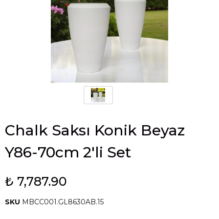
Chalk Saksı Konik Beyaz
Y86-70cm 2'li Set
₺ 7,787.90
SKU
MBCC001.GL8630AB.15