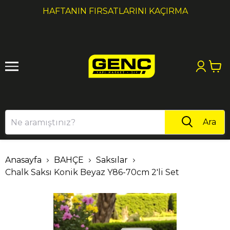
1
2
1000₺ ÜZERI ALIŞVERIŞLERDE KARGO ÜCRETSİZ
Ara
Anasayfa
BAHÇE
Saksılar
Chalk Saksı Konik Beyaz Y86-70cm 2'li Set