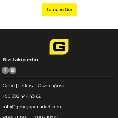
Tümünü Gör
Bizi takip edin
Girne | Lefkoşa | Gazimağusa
+90 392 444 43 62
info@gencyapimarket.com
Ptesi - Ctesi : 08:00 - 18:00