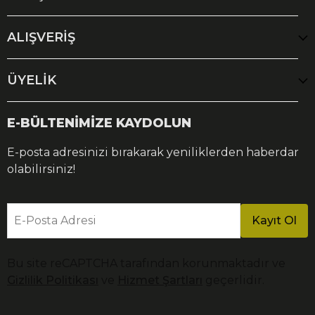
ALIŞVERİŞ
ÜYELİK
E-BÜLTENİMİZE KAYDOLUN
E-posta adresinizi bırakarak yeniliklerden haberdar
olabilirsiniz!
E-Posta Adresi
Kayıt Ol
Bu site reCAPTCHA tarafından korunmaktadır ve
Gizlilik Politikası
ve
Hizmet Şartları
geçerlidir.