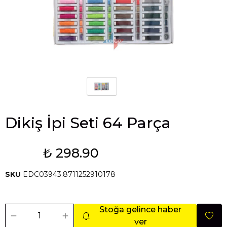
Dikiş İpi Seti 64 Parça
₺ 298.90
Tükendi
SKU
EDC03943.8711252910178
Stoğa gelince haber
ver