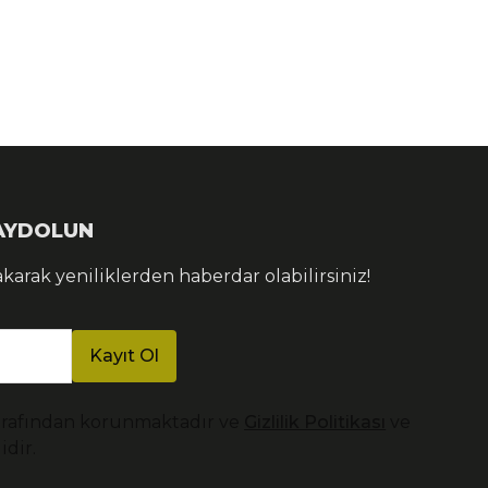
KAYDOLUN
akarak yeniliklerden haberdar olabilirsiniz!
Kayıt Ol
arafından korunmaktadır ve
Gizlilik Politikası
ve
idir.