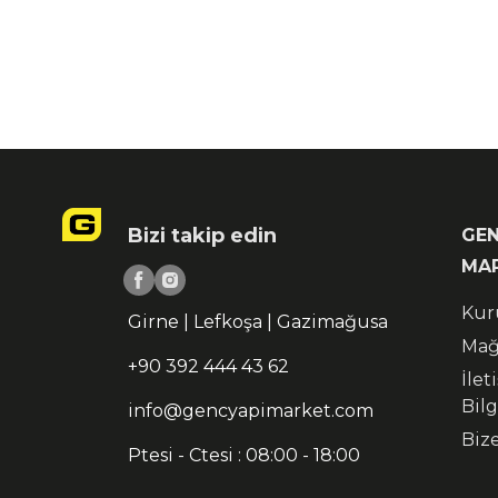
Bizi takip edin
GEN
MA
Kur
Girne | Lefkoşa | Gazimağusa
Mağ
+90 392 444 43 62
İlet
Bilg
info@gencyapimarket.com
Biz
Ptesi - Ctesi : 08:00 - 18:00