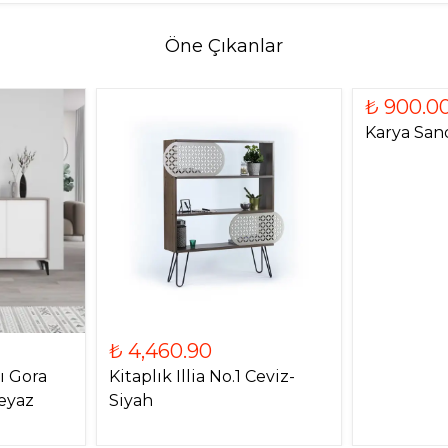
Öne Çıkanlar
₺ 900.0
Karya San
₺ 4,460.90
ı Gora
Kitaplık Illia No.1 Ceviz-
eyaz
Siyah