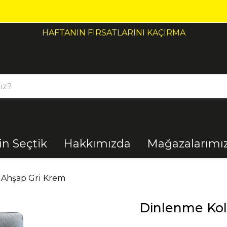
HAFTANIN FIRSATLARINI KAÇIRMA
çin Seçtik
Hakkımızda
Mağazalarımı
Bahçe
Banyo
 Ahşap Gri Krem
Dinlenme Kol
El Aletleri
Elektrik
Malzemeleri