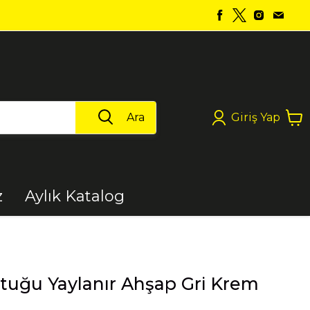
Ara
Giriş Yap
z
Aylık Katalog
Boya
tuğu Yaylanır Ahşap Gri Krem
Elektrikli Aletler