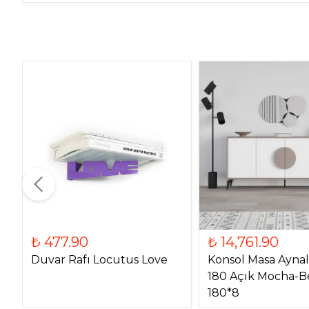
₺ 477.90
₺ 14,761.90
Duvar Rafı Locutus Love
Konsol Masa Aynal
180 Açık Mocha-B
180*8