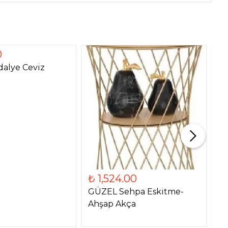
0
dalye Ceviz
₺ 1,524.00
₺
GÜZEL Sehpa Eskitme-
Du
Ahşap Akça
Be