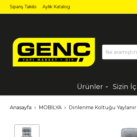
Sipariş Takibi
Aylık Katalog
Ürünler
Sizin İ
Ahşap
Aydınlatma
Anasayfa
MOBİLYA
Dinlenme Koltuğu Yaylanır
Dekorasyon
Demir Çelik
Ürünleri