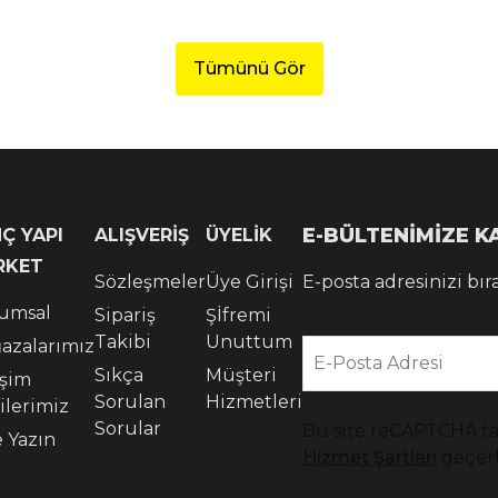
Tümünü Gör
E-BÜLTENİMİZE 
Ç YAPI
ALIŞVERİŞ
ÜYELİK
RKET
Sözleşmeler
Üye Girişi
E-posta adresinizi bır
umsal
Sipariş
Şİfremi
Takibi
Unuttum
azalarımız
E-Posta Adresi
Sıkça
Müşteri
işim
Sorulan
Hizmetleri
ilerimiz
Sorular
Bu site reCAPTCHA t
e Yazın
Hizmet Şartları
geçerl