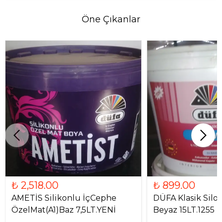
Öne Çıkanlar
₺ 2,518.00
₺ 899.00
AMETİS Silikonlu İçCephe
DÜFA Klasik Silom
ÖzelMat(A1)Baz 7,5LT.YENİ
Beyaz 15LT.1255