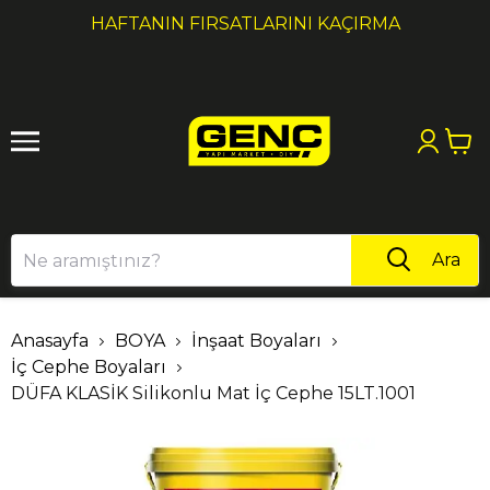
1
2
HAFTANIN FIRSATLARINI KAÇIRMA
Ara
Anasayfa
BOYA
İnşaat Boyaları
İç Cephe Boyaları
DÜFA KLASİK Silikonlu Mat İç Cephe 15LT.1001