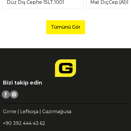
Düz Dış Cephe 15LT.1001
Mat DıçCep.(A1)B
Tümünü Gör
Bizi takip edin
Girne | Lefkoşa | Gazimağusa
+90 392 444 43 62