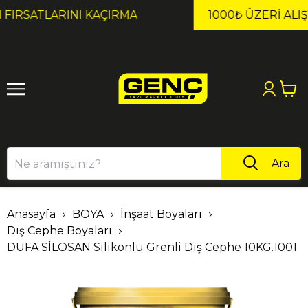
1
2
1000₺ ÜZERI ALIŞVERIŞLERDE KARGO ÜCRETSİZ!
Ara
Anasayfa
BOYA
İnşaat Boyaları
Dış Cephe Boyaları
DÜFA SİLOSAN Silikonlu Grenli Dış Cephe 10KG.1001