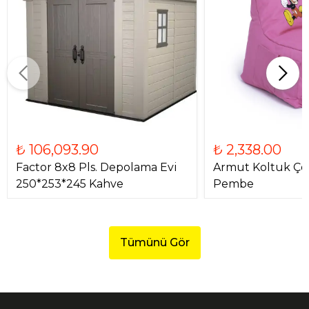
₺ 106,093.90
₺ 2,338.00
Factor 8x8 Pls. Depolama Evi
Armut Koltuk Ço
250*253*245 Kahve
Pembe
Tümünü Gör