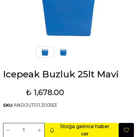
Icepeak Buzluk 25lt Mavi
₺ 1,678.00
Tükendi
SKU
ANDOUT011.300563
Stoğa gelince haber
ver