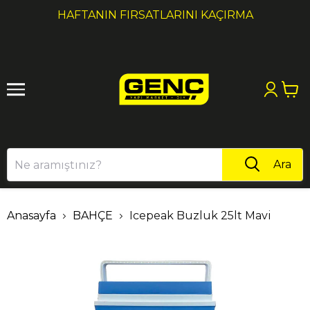
1
2
HAFTANIN FIRSATLARINI KAÇIRMA
Ara
Anasayfa
BAHÇE
Icepeak Buzluk 25lt Mavi