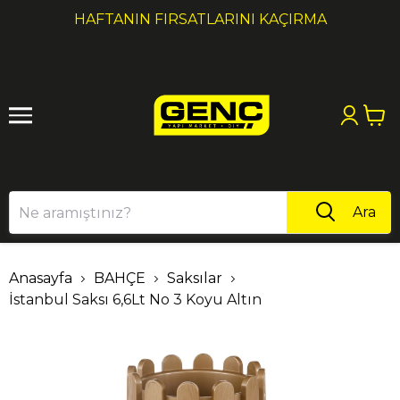
1
2
HAFTANIN FIRSATLARINI KAÇIRMA
Ara
Anasayfa
BAHÇE
Saksılar
İstanbul Saksı 6,6Lt No 3 Koyu Altın