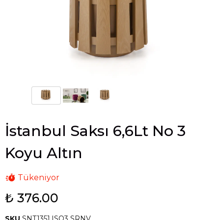
İstanbul Saksı 6,6Lt No 3
Koyu Altın
Tükeniyor
₺ 376.00
SKU
SNT1351.ISO3 SRNV