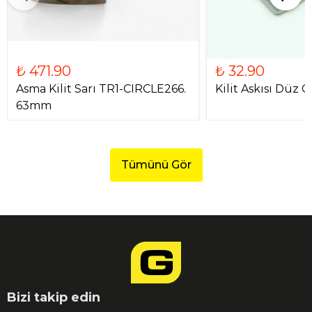
₺ 471.90
₺ 32.90
Asma Kilit Sarı TR1-CIRCLE266.
Kilit Askısı Düz Çi
63mm
Tümünü Gör
Bizi takip edin