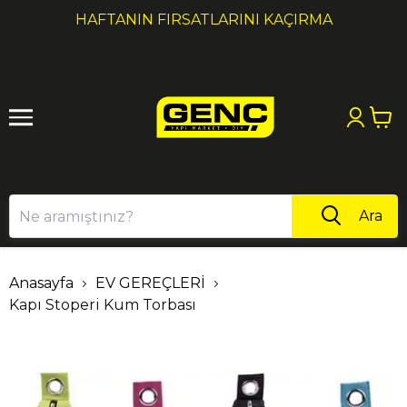
1
2
HAFTANIN FIRSATLARINI KAÇIRMA
Ara
Anasayfa
EV GEREÇLERİ
Kapı Stoperi Kum Torbası