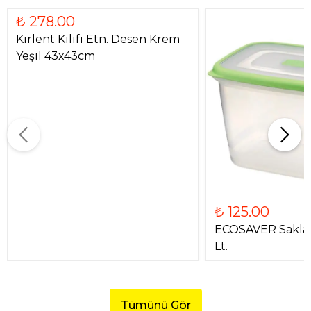
₺ 278.00
Kırlent Kılıfı Etn. Desen Krem
Yeşil 43x43cm
₺ 125.00
ECOSAVER Saklam
Lt.
Tümünü Gör