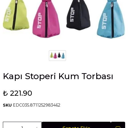
Kapı Stoperi Kum Torbası
₺ 221.90
SKU
EDC035.8711252983462