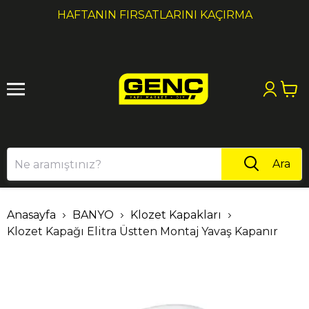
1
2
HAFTANIN FIRSATLARINI KAÇIRMA
Ara
Anasayfa
BANYO
Klozet Kapakları
Klozet Kapağı Elitra Üstten Montaj Yavaş Kapanır