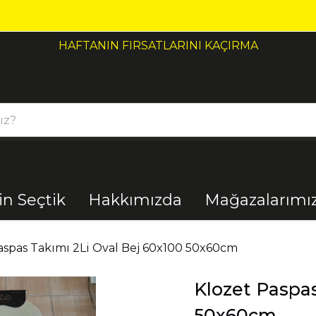
HAFTANIN FIRSATLARINI KAÇIRMA
çin Seçtik
Hakkımızda
Mağazalarımı
Bahçe
Banyo
aspas Takımı 2Li Oval Bej 60x100 50x60cm
Klozet Paspas
El Aletleri
Elektrik
Malzemeleri
50x60cm