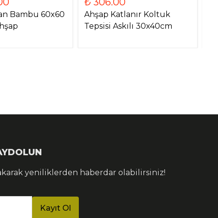
00
₺ 306.00
₺
tan Bambu 60x60
Ahşap Katlanır Koltuk
Ha
Ahşap
Tepsisi Askılı 30x40cm
7
KAYDOLUN
akarak yeniliklerden haberdar olabilirsiniz!
Kayıt Ol