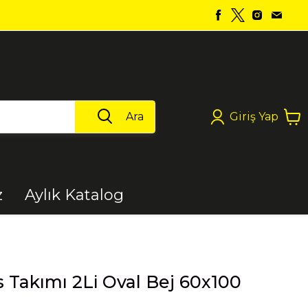
Ara
Giriş Yap
z
Aylık Katalog
Boya
 Takımı 2Li Oval Bej 60x100
Elektrikli Aletler