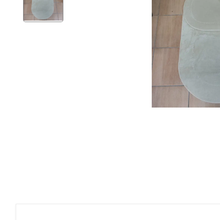
Ev Gereçleri
Hırdavat
Malzemeleri
Oto Aksesuar
Seramik
Yeni Ürün