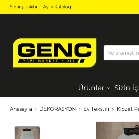
Sipariş Takibi
Aylık Katalog
Ürünler
Sizin İ
Ahşap
Aydınlatma
Anasayfa
DEKORASYON
Ev Tekstili
Klozet P
Dekorasyon
Demir Çelik
Ürünleri