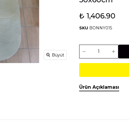
₺ 1,406.90
Isıtma Soğutma
Makineler
SKU
BONNY015
Temel İnşaat
Tesisat
Malzemeleri
Malzemeleri
Büyüt
Ürün Açıklaması