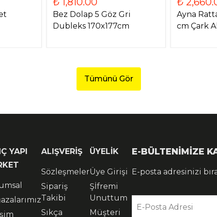
₺ 1,810.00
₺ 2,660.
et
Bez Dolap 5 Göz Gri
Ayna Rat
Dubleks 170x177cm
cm Çark 
Tümünü Gör
E-BÜLTENİMİZE 
Ç YAPI
ALIŞVERİŞ
ÜYELİK
RKET
Sözleşmeler
Üye Girişi
E-posta adresinizi bır
umsal
Sipariş
Şİfremi
Takibi
Unuttum
azalarımız
E-Posta Adresi
Sıkça
Müşteri
işim