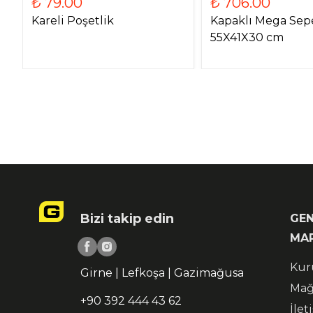
₺ 79.00
₺ 706.00
Kareli Poşetlik
Kapaklı Mega Sep
55X41X30 cm
Bizi takip edin
GEN
MA
Kur
Girne | Lefkoşa | Gazimağusa
Mağ
+90 392 444 43 62
İlet