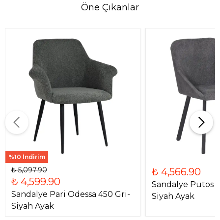
Öne Çıkanlar
%10 İndirim
₺ 5,097.90
₺ 4,566.90
₺ 4,599.90
Sandalye Putos G
Sandalye Pari Odessa 450 Gri-
Siyah Ayak
Siyah Ayak