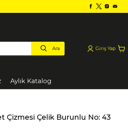
Ara
Giriş Yap
z
Aylık Katalog
Boya
t Çizmesi Çelik Burunlu No: 43
Elektrikli Aletler