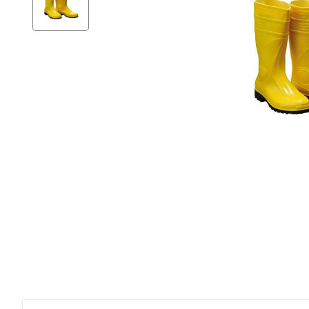
Ev Gereçleri
Hırdavat
Malzemeleri
Oto Aksesuar
Seramik
Yeni Ürün