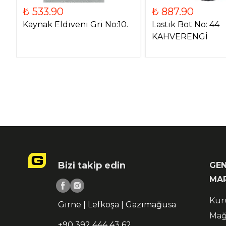
₺ 533.90
₺ 887.90
Kaynak Eldiveni Gri No:10.
Lastik Bot No: 44
KAHVERENGİ
Bizi takip edin
GEN
MA
Kur
Girne | Lefkoşa | Gazimağusa
Mağ
+90 392 444 43 62