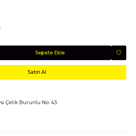
Mobilya
2
Nisan 2026
Sepete Ekle
Satın Al
si Çelik Burunlu No: 43