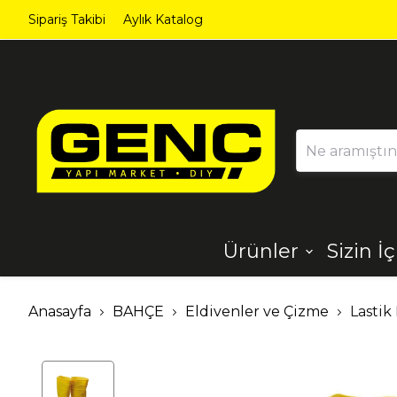
Sipariş Takibi
Aylık Katalog
Ürünler
Sizin İ
Ahşap
Aydınlatma
Anasayfa
BAHÇE
Eldivenler ve Çizme
Lastik
Dekorasyon
Demir Çelik
Ürünleri