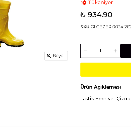
Tükeniyor
₺ 934.90
Isıtma Soğutma
Makineler
SKU
GI.GEZER.0034-26
Temel İnşaat
Tesisat
Malzemeleri
Malzemeleri
Büyüt
Ürün Açıklaması
Lastik Emniyet Çizme