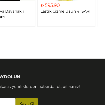
₺ 595.90
₺
ıya Dayanaklı
Lastik Çizme Uzun 41 SARI
La
ızı
K
KAYDOLUN
akarak yeniliklerden haberdar olabilirsiniz!
Kayıt Ol