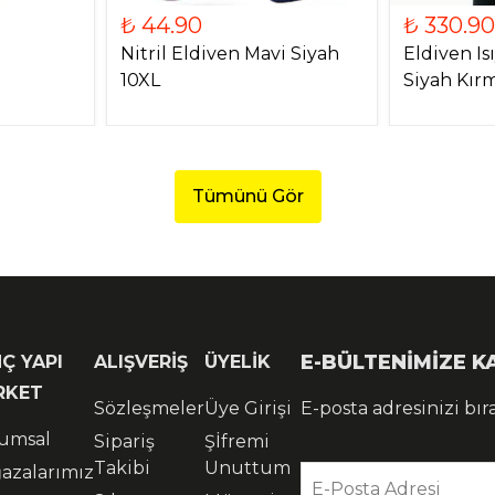
₺ 44.90
₺ 330.90
Nitril Eldiven Mavi Siyah
Eldiven Is
10XL
Siyah Kırm
Tümünü Gör
E-BÜLTENİMİZE 
Ç YAPI
ALIŞVERİŞ
ÜYELİK
RKET
Sözleşmeler
Üye Girişi
E-posta adresinizi bır
umsal
Sipariş
Şİfremi
Takibi
Unuttum
azalarımız
E-Posta Adresi