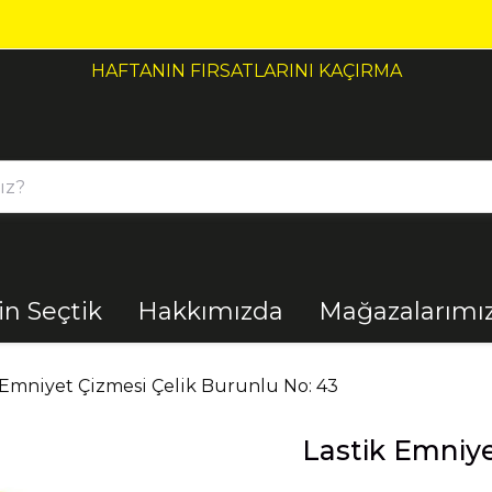
HAFTANIN FIRSATLARINI KAÇIRMA
çin Seçtik
Hakkımızda
Mağazalarımı
Bahçe
Banyo
 Emniyet Çizmesi Çelik Burunlu No: 43
Lastik Emniye
El Aletleri
Elektrik
Malzemeleri