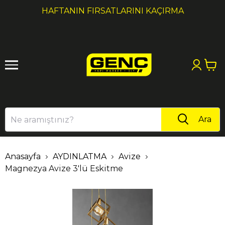
1
2
HAFTANIN FIRSATLARINI KAÇIRMA
Ara
Anasayfa
AYDINLATMA
Avize
Magnezya Avize 3'lü Eskitme