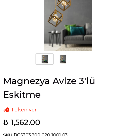
Magnezya Avize 3'lü
Eskitme
Tükeniyor
₺ 1,562.00
SKU
BGS303.200 020 1001 03