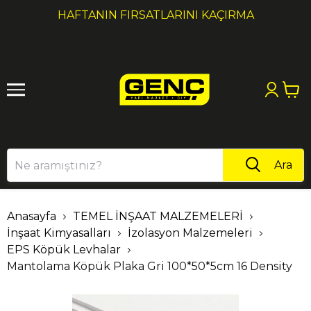
1
2
HAFTANIN FIRSATLARINI KAÇIRMA
Ara
Anasayfa
TEMEL İNŞAAT MALZEMELERİ
İnşaat Kimyasalları
İzolasyon Malzemeleri
EPS Köpük Levhalar
Mantolama Köpük Plaka Gri 100*50*5cm 16 Density