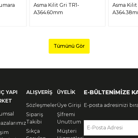
Numara
Asma Kilit Gri TR1-
Asma Kilit
A364.60mm
A364.38
Tümünü Gör
E-BÜLTENİMİZE 
Ç YAPI
ALIŞVERİŞ
ÜYELİK
RKET
Sözleşmeler
Üye Girişi
E-posta adresinizi bır
umsal
Sipariş
Şİfremi
Takibi
Unuttum
azalarımız
E-Posta Adresi
Sıkça
Müşteri
işim