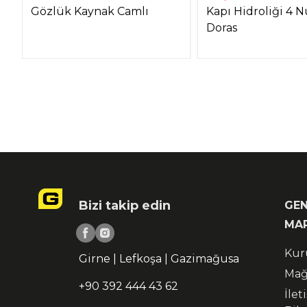
Gözlük Kaynak Camlı
Kapı Hidroliği 4 
Doras
Bizi takip edin
GEN
MA
Kur
Girne | Lefkoşa | Gazimağusa
Mağ
+90 392 444 43 62
İlet