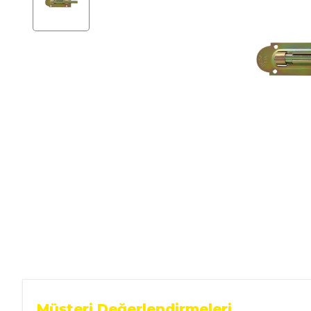
Ev Gereçleri
Hırdavat
Malzemeleri
Oto Aksesuar
Seramik
Yeni Ürün
Müşteri Değerlendirmeleri