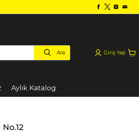
Ara
Giriş Yap
z
Aylık Katalog
Boya
 No.12
Elektrikli Aletler