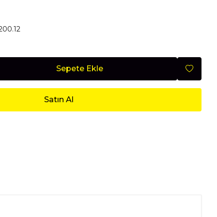
Mobilya
200.12
Sepete Ekle
Nisan 2026
Satın Al