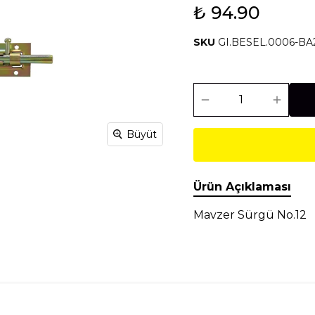
₺ 94.90
Isıtma Soğutma
Makineler
SKU
GI.BESEL.0006-BA
Temel İnşaat
Tesisat
Malzemeleri
Malzemeleri
Büyüt
Ürün Açıklaması
Mavzer Sürgü No.12