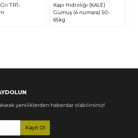
 Gri TR1-
Kapı Hidroliği (KALE)
As
mm
Gümüş (4 numara) 50-
4
65kg
KAYDOLUN
akarak yeniliklerden haberdar olabilirsiniz!
Kayıt Ol