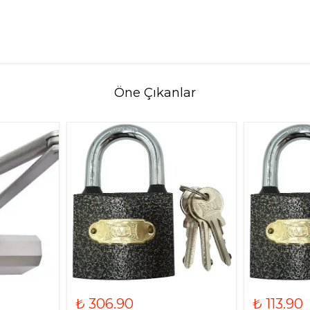
Öne Çıkanlar
₺ 306.90
₺ 113.90