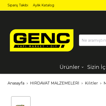
Sipariş Takibi
Aylık Katalog
Ürünler
Sizin İ
Ahşap
Aydınlatma
Anasayfa
HIRDAVAT MALZEMELERİ
Kilitler
M
Dekorasyon
Demir Çelik
Ürünleri