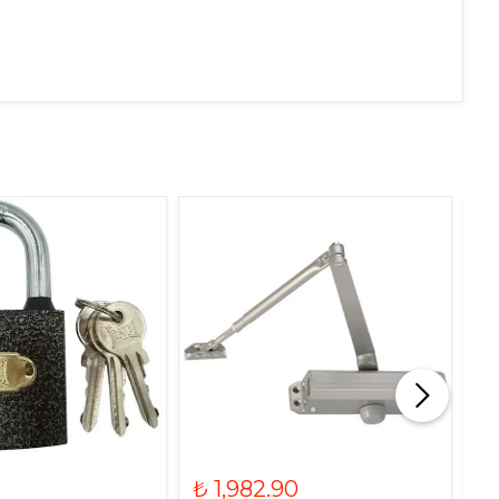
₺ 1,982.90
₺ 