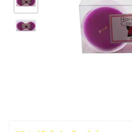
Ev Gereçleri
Hırdavat
Malzemeleri
Oto Aksesuar
Seramik
Yeni Ürün