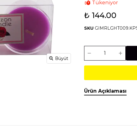
Tükeniyor
₺ 144.00
Isıtma Soğutma
Makineler
SKU
GIMRLGHT009.KPS
Temel İnşaat
Tesisat
Malzemeleri
Malzemeleri
Büyüt
Ürün Açıklaması