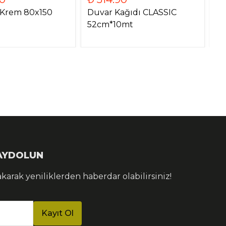
 Krem 80x150
Duvar Kağıdı CLASSIC
De
52cm*10mt
Si
KAYDOLUN
akarak yeniliklerden haberdar olabilirsiniz!
Kayıt Ol