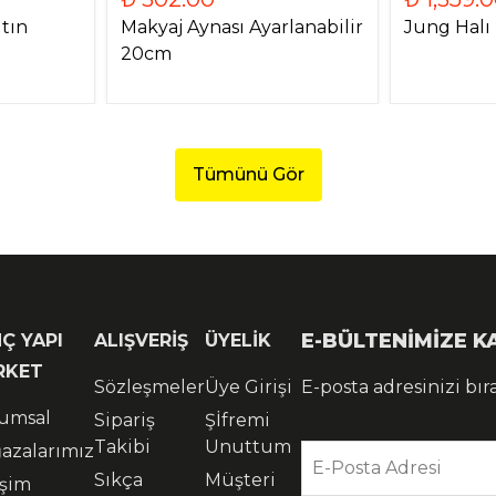
ltın
Makyaj Aynası Ayarlanabilir
Jung Halı
20cm
Tümünü Gör
E-BÜLTENİMİZE 
Ç YAPI
ALIŞVERİŞ
ÜYELİK
RKET
Sözleşmeler
Üye Girişi
E-posta adresinizi bır
umsal
Sipariş
Şİfremi
Takibi
Unuttum
azalarımız
E-Posta Adresi
Sıkça
Müşteri
işim