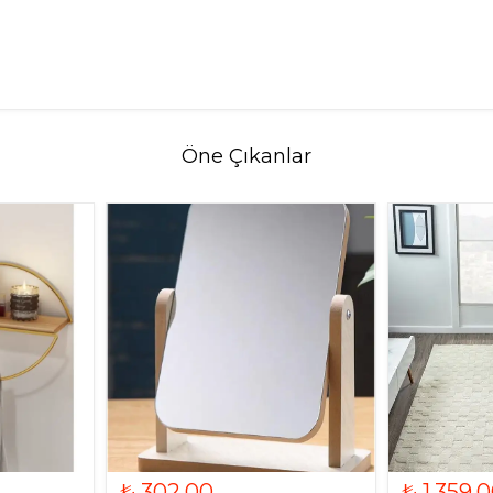
Öne Çıkanlar
₺ 302.00
₺ 1,359.