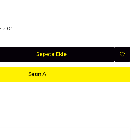
Mobilya
-2-04
Nisan 2026
Sepete Ekle
Satın Al