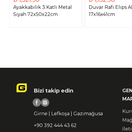
Ayakkabılık 3 Katlı Metal
Duvar Rafı Elips A
Siyah 72x50x22cm
17x16x41cm
Bizi takip edin
GEN
MA
Kur
Girne | Lefkoşa | Gazimağusa
Mağ
+90 392 444 43 62
İlet