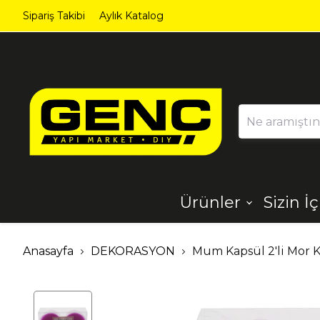
Sipariş Takibi
Aylık Katalog
Ürünler
Sizin İ
Ahşap
Aydınlatma
Anasayfa
DEKORASYON
Mum Kapsül 2'li Mor 
Dekorasyon
Demir Çelik
Ürünleri