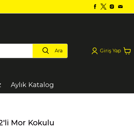
Ara
Giriş Yap
z
Aylık Katalog
Boya
'li Mor Kokulu
Elektrikli Aletler