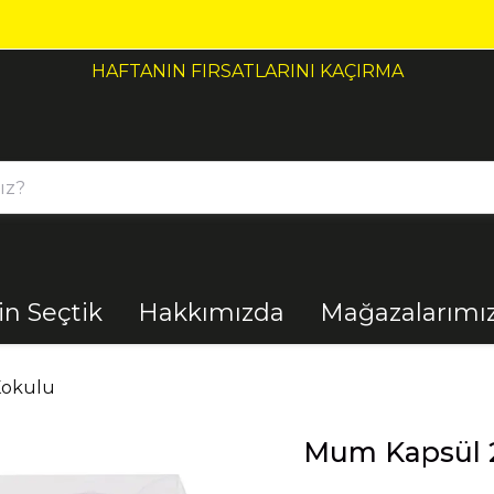
HAFTANIN FIRSATLARINI KAÇIRMA
çin Seçtik
Hakkımızda
Mağazalarımı
Bahçe
Banyo
Kokulu
Mum Kapsül 2
El Aletleri
Elektrik
Malzemeleri