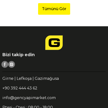
Tümünü Gör
Bizi takip edin
Girne | Lefkoşa | Gazimağusa
+90 392 444 43 62
info@gencyapimarket.com
Ptesi - Ctesi : 08:00 - 18:00