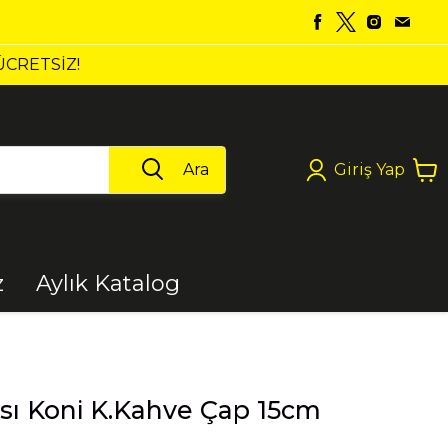
Ara
Giriş Yap
z
Aylık Katalog
Boya
ksı Koni K.Kahve Çap 15cm
Elektrikli Aletler