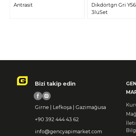
Antrasit
Dikdörtgn Gri Y5
3lüSet
Bizi takip edin
GEN
MA
Kur
Girne | Lefkoşa | Gazimağusa
Mağ
+90 392 444 43 62
İlet
Bilg
info@gencyapimarket.com