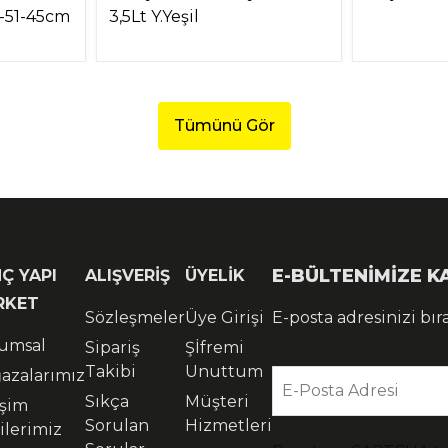
6-51-45cm
3,5Lt Y.Yeşil
Tümünü Gör
E-BÜLTENİMİZE 
Ç YAPI
ALIŞVERİŞ
ÜYELİK
RKET
Sözleşmeler
Üye Girişi
E-posta adresinizi bır
umsal
Sipariş
Şİfremi
Takibi
Unuttum
azalarımız
E-Posta Adresi
Sıkça
Müşteri
işim
Sorulan
Hizmetleri
ilerimiz