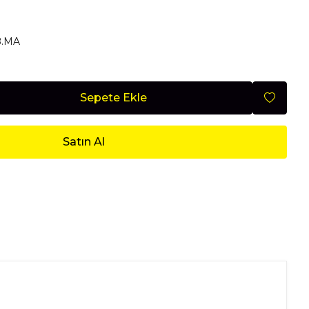
Mobilya
B.MA
Sepete Ekle
Nisan 2026
Satın Al