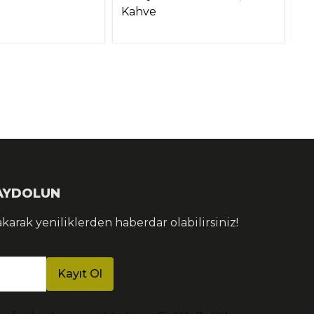
Kahve
1,
KAYDOLUN
akarak yeniliklerden haberdar olabilirsiniz!
Kayıt Ol