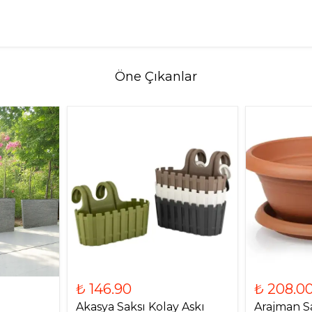
Öne Çıkanlar
₺ 146.90
₺ 208.0
ı
Akasya Saksı Kolay Askı
Arajman Sa