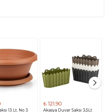
0
₺ 121.90
₺
ksı 13 Lt. No 3
Akasya Duvar Saksı 3,5Lt
Ga