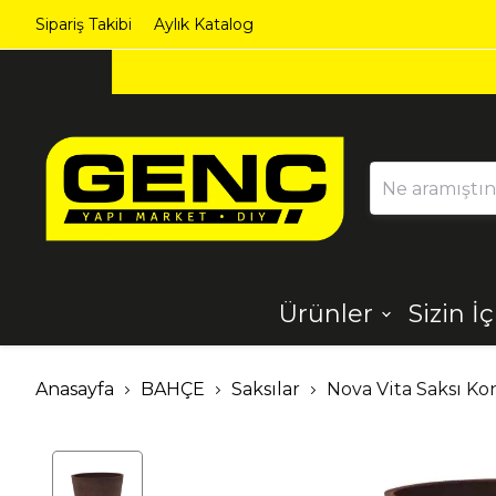
Sipariş Takibi
Aylık Katalog
Ürünler
Sizin İ
Ahşap
Aydınlatma
Anasayfa
BAHÇE
Saksılar
Nova Vita Saksı Ko
Dekorasyon
Demir Çelik
Ürünleri