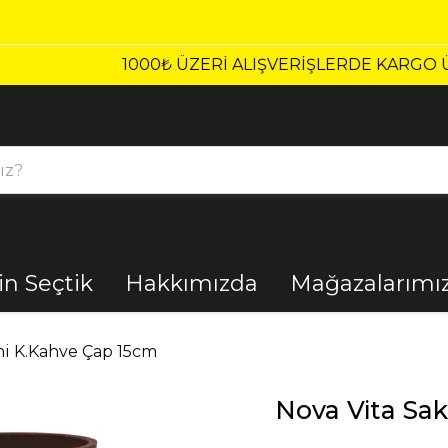
1000₺ ÜZERI ALIŞVERIŞLERDE KARGO ÜCRETSİZ!
çin Seçtik
Hakkımızda
Mağazalarımı
Bahçe
Banyo
ni K.Kahve Çap 15cm
Nova Vita Sa
El Aletleri
Elektrik
Malzemeleri