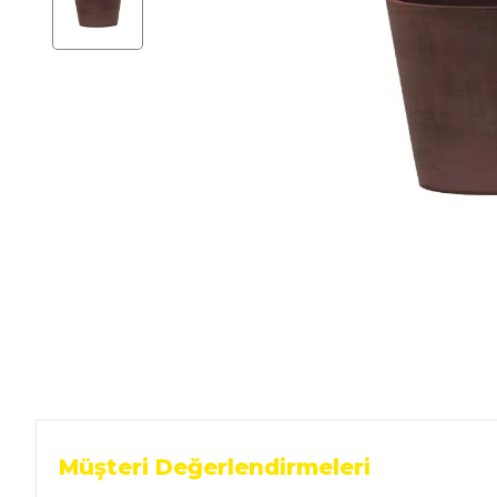
Ev Gereçleri
Hırdavat
Malzemeleri
Oto Aksesuar
Seramik
Yeni Ürün
Müşteri Değerlendirmeleri