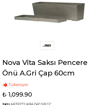
Nova Vita Saksı Pencere
Önü A.Gri Çap 60cm
Tükeniyor
₺ 1,099.90
SKU
ARTP172.ABA.060.SB.GC