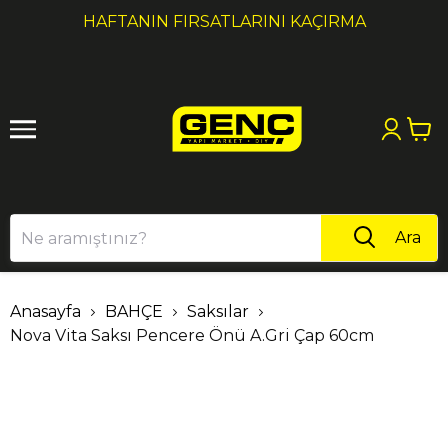
1
2
HAFTANIN FIRSATLARINI KAÇIRMA
Ara
Anasayfa
BAHÇE
Saksılar
Nova Vita Saksı Pencere Önü A.Gri Çap 60cm