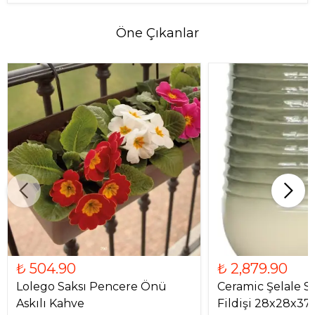
Öne Çıkanlar
₺ 504.90
₺ 2,879.90
Lolego Saksı Pencere Önü
Ceramic Şelale S
Askılı Kahve
Fildişi 28x28x3