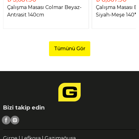
Çalışma Masası Colmar Beyaz-
Çalışma Masası B
Antrasit 140cm
Siyah-Meşe 140*
Tümünü Gör
Bizi takip edin
Girne | Lefkoşa | Gazimağusa