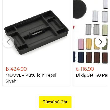
₺ 424.90
₺ 116.90
MOOVER Kutu için Tepsi
Dikiş Seti 40 Par
Siyah
Tümünü Gör