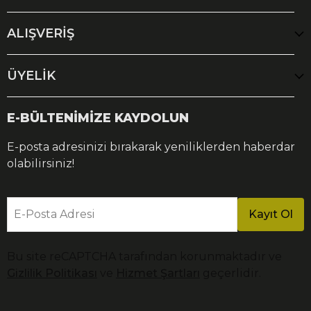
ALIŞVERİŞ
ÜYELİK
E-BÜLTENİMİZE KAYDOLUN
E-posta adresinizi bırakarak yeniliklerden haberdar
olabilirsiniz!
E-Posta Adresi
Kayıt Ol
Bu site reCAPTCHA tarafından korunmaktadır ve
Gizlilik Politikası
ve
Hizmet Şartları
geçerlidir.