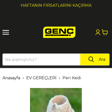
1
2
HAFTANIN FIRSATLARINI KAÇIRMA
Ara
Anasayfa
EV GEREÇLERİ
Peri Kedi