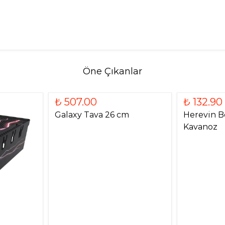
Öne Çıkanlar
₺ 507.00
₺ 132.90
Galaxy Tava 26 cm
Herevin B
Kavanoz