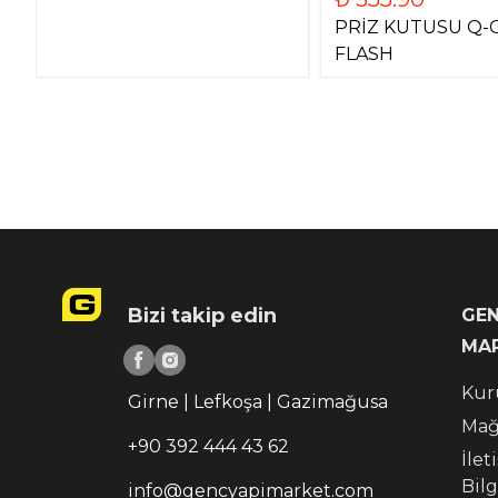
PRİZ KUTUSU Q-
FLASH
Bizi takip edin
GEN
MA
Kur
Girne | Lefkoşa | Gazimağusa
Mağ
+90 392 444 43 62
İlet
Bilg
info@gencyapimarket.com