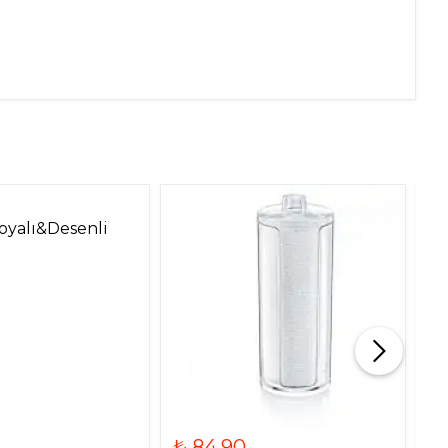
oyalı&Desenli
₺ 84.90
₺