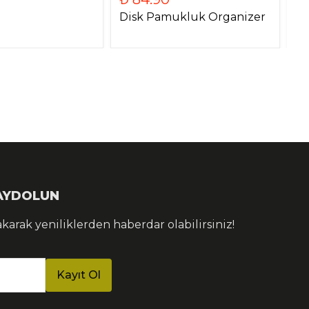
Disk Pamukluk Organizer
Ku
KAYDOLUN
akarak yeniliklerden haberdar olabilirsiniz!
Kayıt Ol