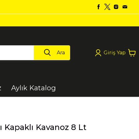
Ara
Giriş Yap
z
Aylık Katalog
Boya
zı Kapaklı Kavanoz 8 Lt
Elektrikli Aletler