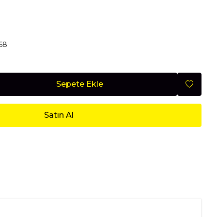
Mobilya
68
Nisan 2026
Sepete Ekle
Satın Al