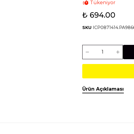
Tükeniyor
₺ 694.00
Isıtma Soğutma
Makineler
SKU
ICP0871414.PA986
Temel İnşaat
Tesisat
Malzemeleri
Malzemeleri
Ürün Açıklaması