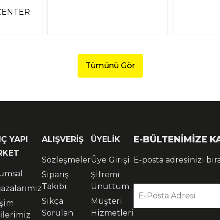
CENTER
Tümünü Gör
E-BÜLTENİMİZE 
Ç YAPI
ALIŞVERİŞ
ÜYELİK
RKET
Sözleşmeler
Üye Girişi
E-posta adresinizi bır
umsal
Sipariş
Şİfremi
Takibi
Unuttum
azalarımız
E-Posta Adresi
Sıkça
Müşteri
işim
Sorulan
Hizmetleri
ilerimiz