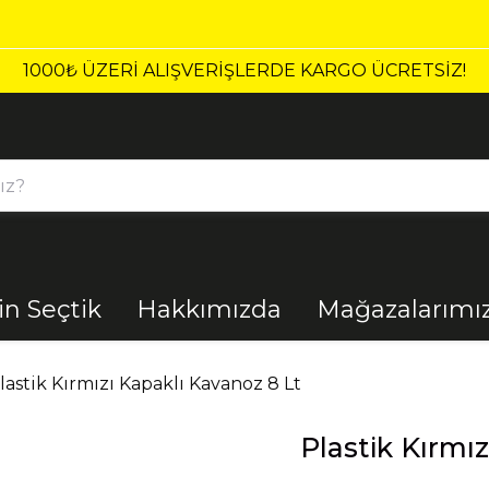
₺ ÜZERI ALIŞVERIŞLERDE KARGO ÜCRETSİZ!
çin Seçtik
Hakkımızda
Mağazalarımı
Bahçe
Banyo
lastik Kırmızı Kapaklı Kavanoz 8 Lt
Plastik Kırmı
El Aletleri
Elektrik
Malzemeleri