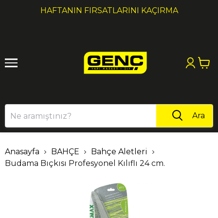
1
2
HAFTANIN FIRSATLARINI KAÇIRMA
Ara
Anasayfa
BAHÇE
Bahçe Aletleri
Budama Bıçkısı Profesyonel Kılıflı 24 cm.