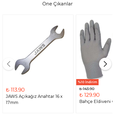
Öne Çıkanlar
%10 İndirim
₺ 143.90
₺ 113.90
₺ 129.90
JAWS Açıkağız Anahtar 16 x
Bahçe Eldiveni 
17mm