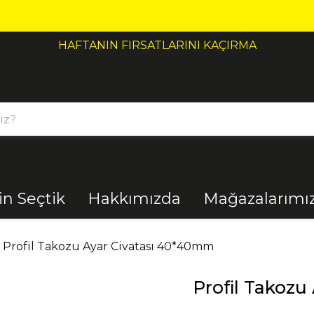
HAFTANIN FIRSATLARINI KAÇIRMA
çin Seçtik
Hakkımızda
Mağazalarımı
Bahçe
Banyo
Profil Takozu Ayar Civatası 40*40mm
Profil Takozu
El Aletleri
Elektrik
Malzemeleri