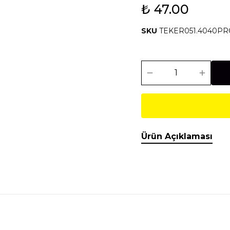
₺ 47.00
Isıtma Soğutma
Makineler
SKU
TEKER051.4040PR
Temel İnşaat
Tesisat
Malzemeleri
Malzemeleri
Ürün Açıklaması