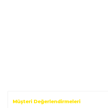
Ev Gereçleri
Hırdavat
Malzemeleri
Oto Aksesuar
Seramik
Yeni Ürün
Müşteri Değerlendirmeleri