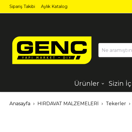
Sipariş Takibi
Aylık Katalog
Ürünler
Sizin İ
Ahşap
Aydınlatma
Anasayfa
HIRDAVAT MALZEMELERİ
Tekerler
Dekorasyon
Demir Çelik
Ürünleri