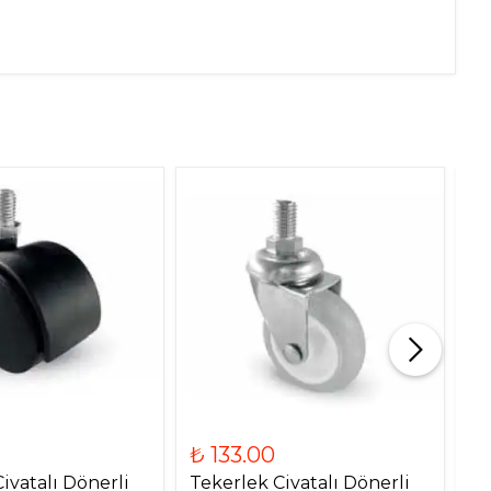
₺ 133.00
₺
ivatalı Dönerli
Tekerlek Civatalı Dönerli
Te