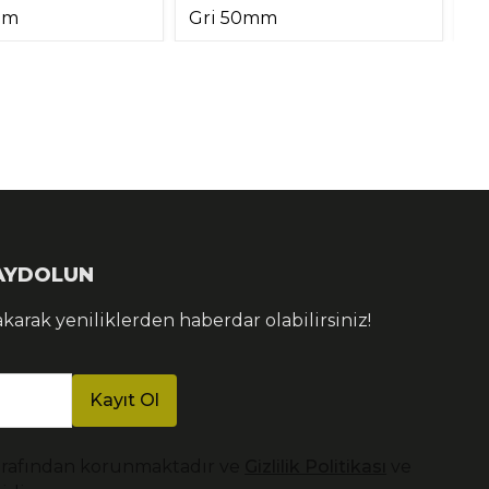
mm
Gri 50mm
KAYDOLUN
akarak yeniliklerden haberdar olabilirsiniz!
Kayıt Ol
arafından korunmaktadır ve
Gizlilik Politikası
ve