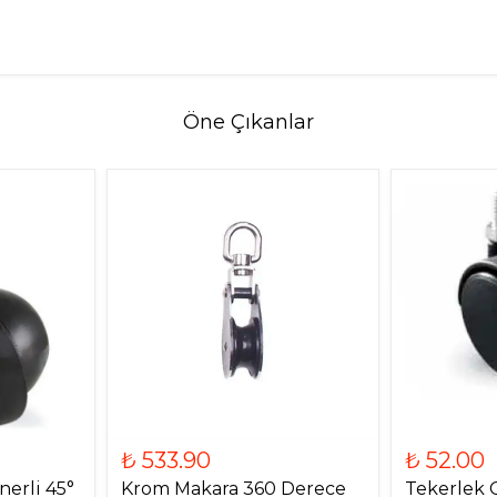
Öne Çıkanlar
₺ 533.90
₺ 52.00
nerli 45°
Krom Makara 360 Derece
Tekerlek C