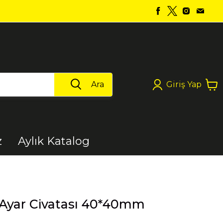
Ara
Giriş Yap
z
Aylık Katalog
Boya
 Ayar Civatası 40*40mm
Elektrikli Aletler