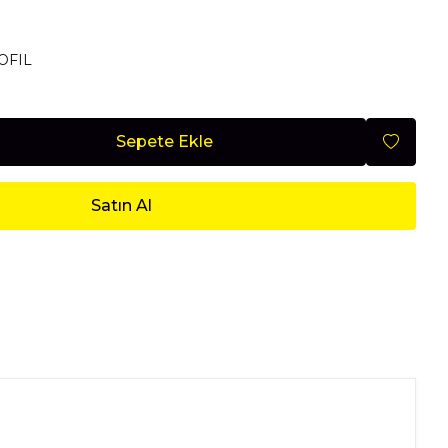
Mobilya
OFIL
Sepete Ekle
Nisan 2026
Satın Al