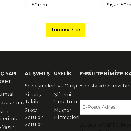
50mm
Siyah 50
Tümünü Gör
E-BÜLTENİMİZE 
Ç YAPI
ALIŞVERİŞ
ÜYELİK
RKET
Sözleşmeler
Üye Girişi
E-posta adresinizi bır
umsal
Sipariş
Şİfremi
Takibi
Unuttum
azalarımız
E-Posta Adresi
Sıkça
Müşteri
işim
Sorulan
Hizmetleri
ilerimiz
Sorular
Bu site reCAPTCHA t
e Yazın