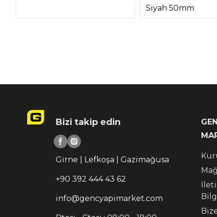
Siyah 50mm
Bizi takip edin
GEN
MA
Kur
Girne | Lefkoşa | Gazimağusa
Mağ
+90 392 444 43 62
İlet
Bilg
info@gencyapimarket.com
Biz