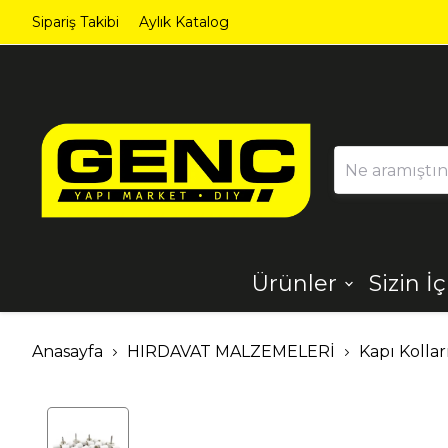
Sipariş Takibi
Aylık Katalog
Ürünler
Sizin İ
Ahşap
Aydınlatma
Anasayfa
HIRDAVAT MALZEMELERİ
Kapı Kollar
Dekorasyon
Demir Çelik
Ürünleri