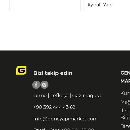
Aynalı Yale
Bizi takip edin
GEN
MA
Kur
Girne | Lefkoşa | Gazimağusa
Mağ
+90 392 444 43 62
İlet
Bilg
info@gencyapimarket.com
Biz