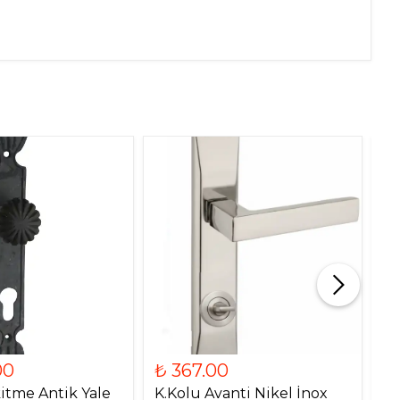
00
₺ 367.00
₺
itme Antik Yale
K.Kolu Avanti Nikel İnox
K.