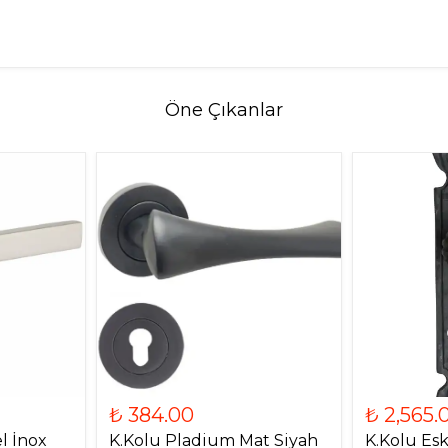
Öne Çıkanlar
₺ 384.00
₺ 2,565.
l İnox
K.Kolu Pladium Mat Siyah
K.Kolu Esk