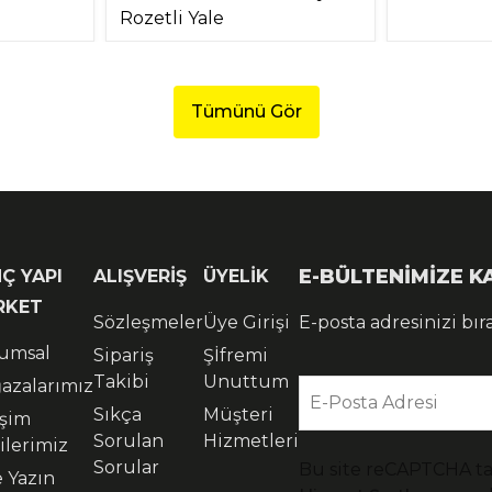
Rozetli Yale
Tümünü Gör
E-BÜLTENİMİZE 
Ç YAPI
ALIŞVERİŞ
ÜYELİK
RKET
Sözleşmeler
Üye Girişi
E-posta adresinizi bır
umsal
Sipariş
Şİfremi
Takibi
Unuttum
azalarımız
E-Posta Adresi
Sıkça
Müşteri
işim
Sorulan
Hizmetleri
ilerimiz
Sorular
Bu site reCAPTCHA t
e Yazın