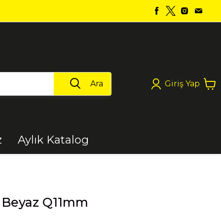
Ara
Giriş Yap
z
Aylık Katalog
Boya
li Beyaz Q11mm
Elektrikli Aletler