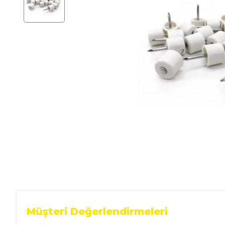
Ev Gereçleri
Hırdavat
Malzemeleri
Oto Aksesuar
Seramik
Yeni Ürün
Müşteri Değerlendirmeleri