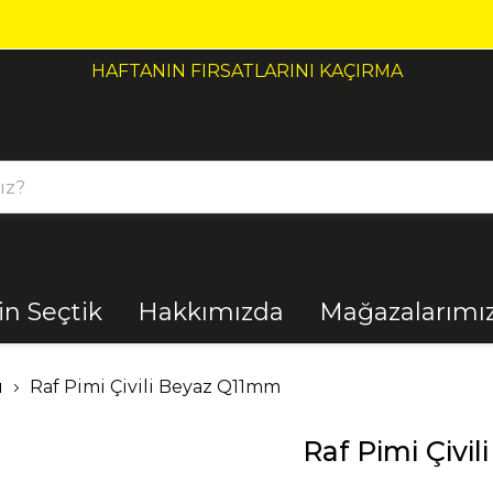
HAFTANIN FIRSATLARINI KAÇIRMA
çin Seçtik
Hakkımızda
Mağazalarımı
Bahçe
Banyo
ı
Raf Pimi Çivili Beyaz Q11mm
Raf Pimi Çivi
El Aletleri
Elektrik
Malzemeleri