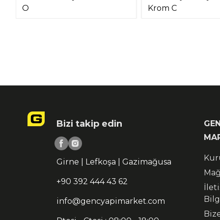
O
Krom C
Bizi takip edin
GEN
MA
Kur
Girne | Lefkoşa | Gazimağusa
Mağ
+90 392 444 43 62
İlet
Bilg
info@gencyapimarket.com
Biz