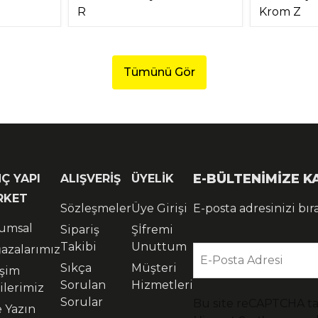
R
Krom Z
Tümünü Gör
E-BÜLTENİMİZE 
Ç YAPI
ALIŞVERİŞ
ÜYELİK
RKET
Sözleşmeler
Üye Girişi
E-posta adresinizi bır
umsal
Sipariş
Şİfremi
Takibi
Unuttum
azalarımız
E-Posta Adresi
Sıkça
Müşteri
işim
Sorulan
Hizmetleri
ilerimiz
Sorular
Bu site reCAPTCHA t
e Yazın