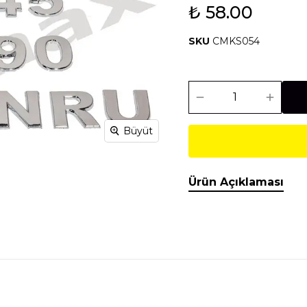
₺ 58.00
Isıtma Soğutma
Makineler
SKU
CMKS054
Temel İnşaat
Tesisat
Malzemeleri
Malzemeleri
Büyüt
Ürün Açıklaması