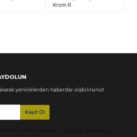
Krom R
S
KAYDOLUN
akarak yeniliklerden haberdar olabilirsiniz!
Kayıt Ol
arafından korunmaktadır ve
Gizlilik Politikası
ve