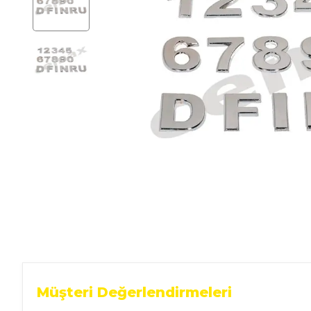
Ev Gereçleri
Hırdavat
Malzemeleri
Oto Aksesuar
Seramik
Yeni Ürün
Müşteri Değerlendirmeleri