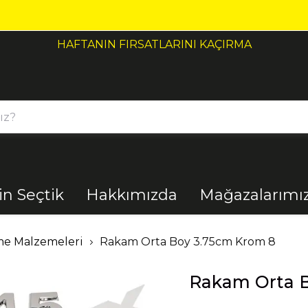
HAFTANIN FIRSATLARINI KAÇIRMA
çin Seçtik
Hakkımızda
Mağazalarımı
Bahçe
Banyo
me Malzemeleri
Rakam Orta Boy 3.75cm Krom 8
Rakam Orta 
El Aletleri
Elektrik
Malzemeleri