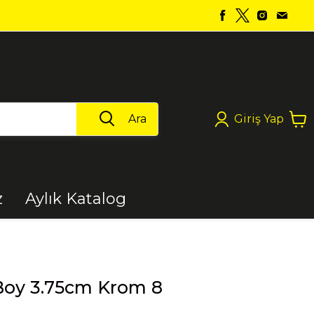
Ara
Giriş Yap
z
Aylık Katalog
Boya
Boy 3.75cm Krom 8
Elektrikli Aletler