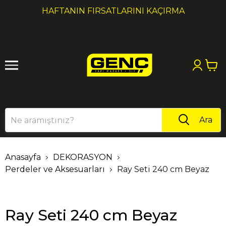
1
2
I KAÇIRMA
1000₺ ÜZERI ALIŞVERIŞLERDE 
Ara
Anasayfa
DEKORASYON
Perdeler ve Aksesuarları
Ray Seti 240 cm Beyaz
Ray Seti 240 cm Beyaz