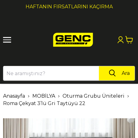
1
2
HAFTANIN FIRSATLARINI KAÇIRMA
Ara
Anasayfa
MOBİLYA
Oturma Grubu Üniteleri
Roma Çekyat 3’lü Gri Taytüyü 22