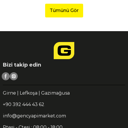
Tümünü Gör
Bizi takip edin
Girne | Lefkoşa | Gazimağusa
+90 392 444 43 62
info@gencyapimarket.com
Ptesi - Ctesi : 08:00 - 18:00