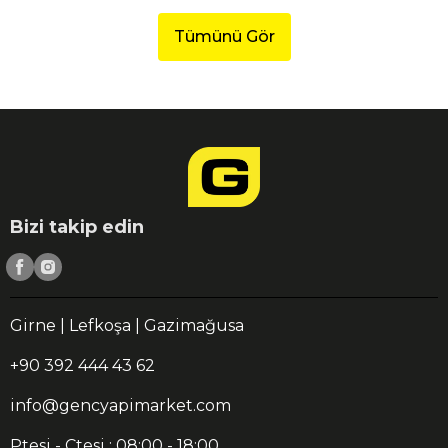
Tümünü Gör
Bizi takip edin
Girne | Lefkoşa | Gazimağusa
+90 392 444 43 62
info@gencyapimarket.com
Ptesi - Ctesi : 08:00 - 18:00