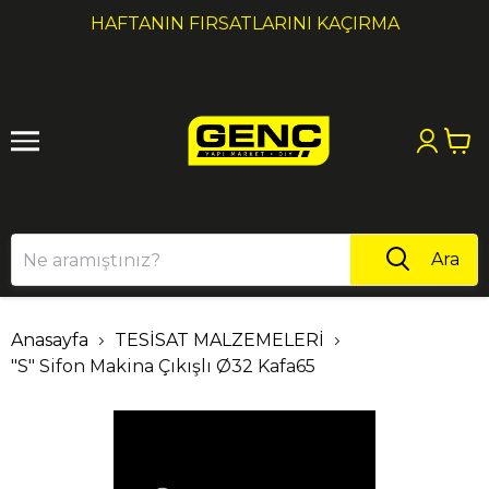
1
2
HAFTANIN FIRSATLARINI KAÇIRMA
Ara
Anasayfa
TESİSAT MALZEMELERİ
"S" Sifon Makina Çıkışlı Ø32 Kafa65